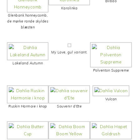
Bilbao
Karolinka
Glenbank honneycomb,
de mørke rande skyldes
blæsten
My Love, gul variant.
Lakeland Autumn
Polventon Suppreme
Vulcan
Ruskin Harmoie i knop
Souvenir d’Ete