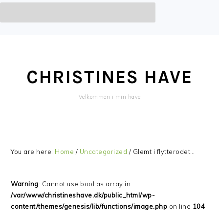
Skip
Skip
Skip
Skip
to
to
to
to
primary
main
primary
footer
CHRISTINES HAVE
navigation
content
sidebar
Velkommen i min have
You are here:
Home
/
Uncategorized
/
Glemt i flytterodet…
Warning
: Cannot use bool as array in
/var/www/christineshave.dk/public_html/wp-
content/themes/genesis/lib/functions/image.php
on line
104