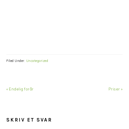
Filed Under:
Uncategorized
Previous
« Endelig forår
Next
Priser »
Post:
Post:
READER
SKRIV ET SVAR
INTERACTIONS