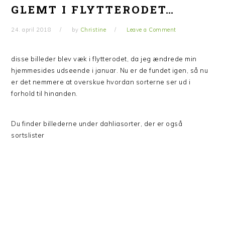
GLEMT I FLYTTERODET…
24. april 2018
by
Christine
Leave a Comment
disse billeder blev væk i flytterodet, da jeg ændrede min
hjemmesides udseende i januar. Nu er de fundet igen, så nu
er det nemmere at overskue hvordan sorterne ser ud i
forhold til hinanden.
Du finder billederne under dahliasorter, der er også
sortslister