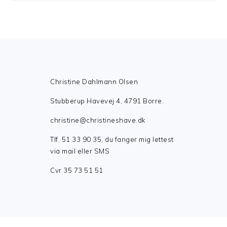
FOOTER
Christine Dahlmann Olsen
Stubberup Havevej 4, 4791 Borre.
christine@christineshave.dk
Tlf. 51 33 90 35, du fanger mig lettest
via mail eller SMS
Cvr 35 73 51 51