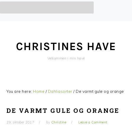
Skip
Skip
Skip
Skip
to
to
to
to
primary
main
primary
footer
CHRISTINES HAVE
navigation
content
sidebar
Velkommen i min have
You are here:
Home
/
Dahliasorter
/
De varmt gule og orange
DE VARMT GULE OG ORANGE
29. oktober 2017
by
Christine
Leave a Comment