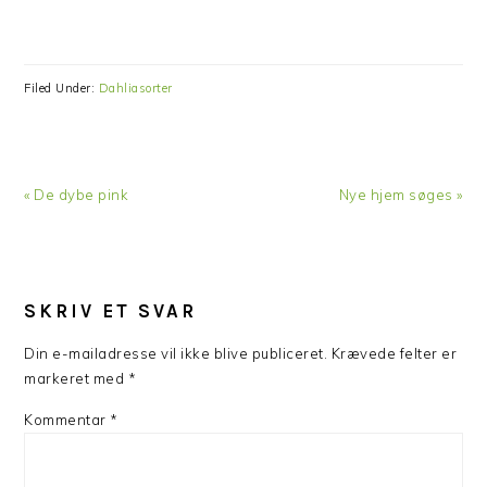
Filed Under:
Dahliasorter
Previous
« De dybe pink
Next
Nye hjem søges »
Post:
Post:
READER
SKRIV ET SVAR
INTERACTIONS
Din e-mailadresse vil ikke blive publiceret.
Krævede felter er
markeret med
*
Kommentar
*